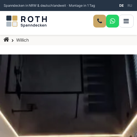
Spanndecken in NRW & deutschlandweit · Montage in 1 Tag
DE
RU
Startseite
Willich