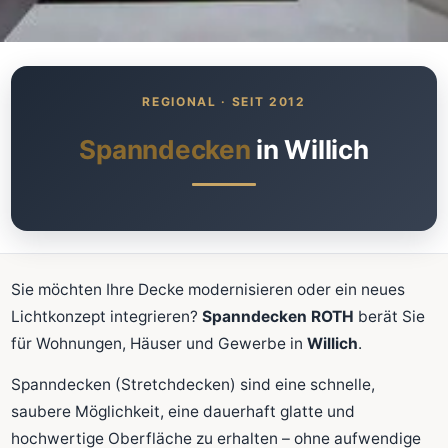
Was kostet meine neue
Spanndecke?
Unverbindlich · kostenlos · ohne Anmeldung
Spanndecken
in Willich
Richtwert sofort sehen
Ausführliche Beratung
Professionelle Montage
Schnellrechner
Sie möchten Ihre Decke modernisieren oder ein neues
Lichtkonzept integrieren?
Spanndecken ROTH
berät Sie
FLÄCHE (M²)
für Wohnungen, Häuser und Gewerbe in
Willich
.
Spanndecken (Stretchdecken) sind eine schnelle,
saubere Möglichkeit, eine dauerhaft glatte und
Zum Rechner
hochwertige Oberfläche zu erhalten – ohne aufwendige