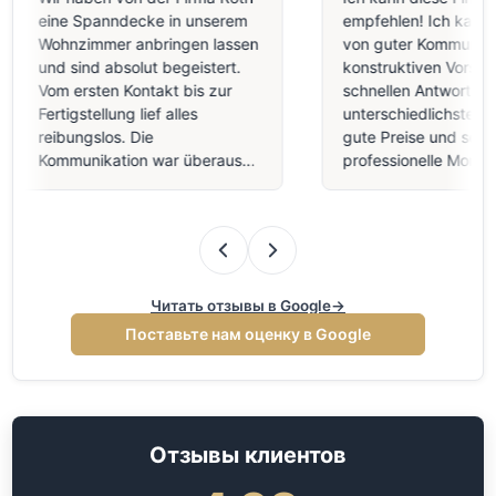
eine Spanndecke in unserem
empfehlen! Ich kann be
Wohnzimmer anbringen lassen
von guter Kommunikati
und sind absolut begeistert.
konstruktiven Vorschlä
Vom ersten Kontakt bis zur
schnellen Antworten au
Fertigstellung lief alles
unterschiedlichste Frag
reibungslos. Die
gute Preise und sehr
Kommunikation war überaus
professionelle Montage
freundlich, professionell und
qualitativ sehr hochwer
transparent. Die Handwerker
Decke in meiner Arztpra
haben extr…
Mit dem Ergeb…
Читать отзывы в Google
→
Поставьте нам оценку в Google
Отзывы клиентов