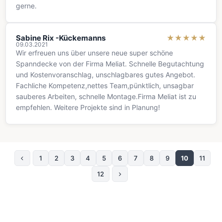
gerne.
Sabine Rix -Kückemanns
★
★
★
★
★
09.03.2021
Wir erfreuen uns über unsere neue super schöne
Spanndecke von der Firma Meliat. Schnelle Begutachtung
und Kostenvoranschlag, unschlagbares gutes Angebot.
Fachliche Kompetenz,nettes Team,pünktlich, unsagbar
sauberes Arbeiten, schnelle Montage.Firma Meliat ist zu
empfehlen. Weitere Projekte sind in Planung!
1
2
3
4
5
6
7
8
9
10
11
Предыдущая страница
12
Следующая страница