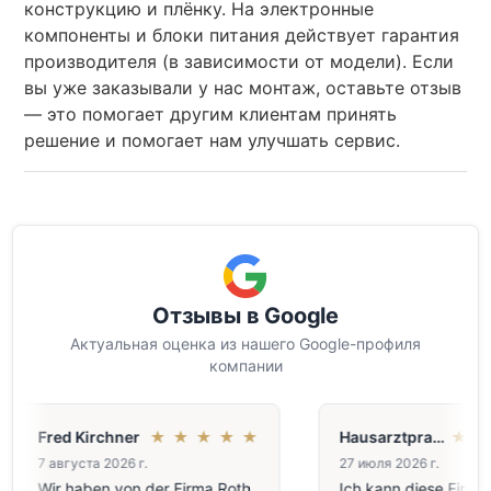
конструкцию и плёнку. На электронные
компоненты и блоки питания действует гарантия
производителя (в зависимости от модели). Если
вы уже заказывали у нас монтаж, оставьте отзыв
— это помогает другим клиентам принять
решение и помогает нам улучшать сервис.
Отзывы в Google
Актуальная оценка из нашего Google-профиля
компании
Fred Kirchner
★
★
★
★
★
Hausarztpraxis Ehrhardt
★
★
7 августа 2026 г.
27 июля 2026 г.
Wir haben von der Firma Roth
Ich kann diese Firma nu