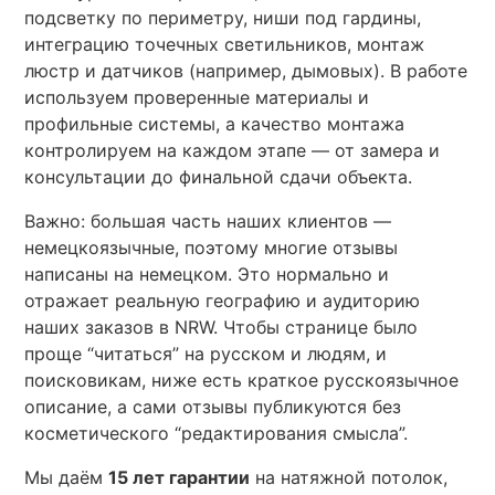
Площадь будет перенесена в большой калькулятор.
подсветку по периметру, ниши под гардины,
интеграцию точечных светильников, монтаж
люстр и датчиков (например, дымовых). В работе
используем проверенные материалы и
профильные системы, а качество монтажа
контролируем на каждом этапе — от замера и
консультации до финальной сдачи объекта.
Важно: большая часть наших клиентов —
немецкоязычные, поэтому многие отзывы
написаны на немецком. Это нормально и
отражает реальную географию и аудиторию
наших заказов в NRW. Чтобы странице было
проще “читаться” на русском и людям, и
поисковикам, ниже есть краткое русскоязычное
описание, а сами отзывы публикуются без
косметического “редактирования смысла”.
Мы даём
15 лет гарантии
на натяжной потолок,