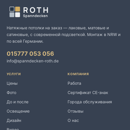
Натяжные потолки на заказ — лаковые, матовые и
сатиновые, с современной подсветкой. Монтаж в NRW и
по всей Германии.
015777 053 056
info@spanndecken-roth.de
УСЛУГИ
КОМПАНИЯ
Цены
Работа
Фото
Сертификат CE-знак
До и после
Города обслуживания
Освещение
Отзывы
Дизайн
О нас
Видео