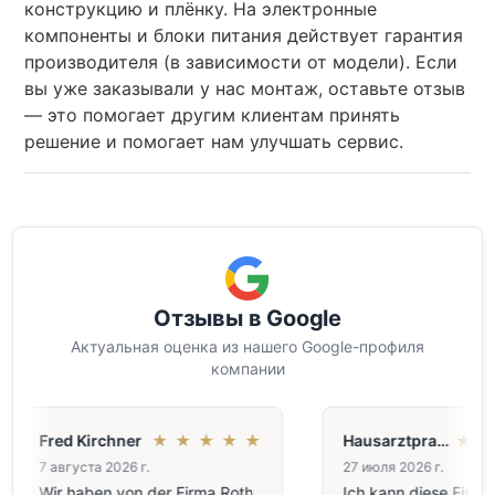
конструкцию и плёнку. На электронные
компоненты и блоки питания действует гарантия
производителя (в зависимости от модели). Если
вы уже заказывали у нас монтаж, оставьте отзыв
— это помогает другим клиентам принять
решение и помогает нам улучшать сервис.
Отзывы в Google
Актуальная оценка из нашего Google-профиля
компании
Fred Kirchner
★
★
★
★
★
Hausarztpraxis Ehrhardt
★
★
7 августа 2026 г.
27 июля 2026 г.
Wir haben von der Firma Roth
Ich kann diese Firma nu