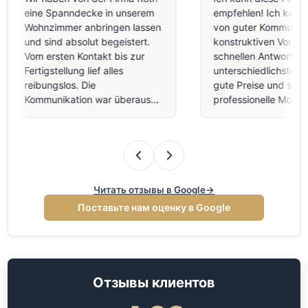
eine Spanndecke in unserem
empfehlen! Ich kann be
Wohnzimmer anbringen lassen
von guter Kommunikati
und sind absolut begeistert.
konstruktiven Vorschlä
Vom ersten Kontakt bis zur
schnellen Antworten au
Fertigstellung lief alles
unterschiedlichste Frag
reibungslos. Die
gute Preise und sehr
Kommunikation war überaus
professionelle Montage
freundlich, professionell und
qualitativ sehr hochwer
transparent. Die Handwerker
Decke in meiner Arztpra
haben extr…
Mit dem Ergeb…
Читать отзывы в Google
→
Поставьте нам оценку в Google
Отзывы клиентов