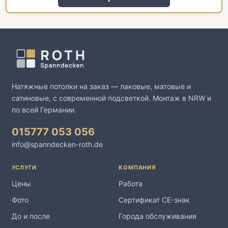
Натяжные потолки на заказ — лаковые, матовые и
сатиновые, с современной подсветкой. Монтаж в NRW и
по всей Германии.
015777 053 056
info@spanndecken-roth.de
УСЛУГИ
КОМПАНИЯ
Цены
Работа
Фото
Сертификат CE-знак
До и после
Города обслуживания