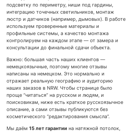
Площадь будет перенесена в большой калькулятор.
подсветку по периметру, ниши под гардины,
интеграцию точечных светильников, монтаж
люстр и датчиков (например, дымовых). В работе
используем проверенные материалы и
профильные системы, а качество монтажа
контролируем на каждом этапе — от замера и
консультации до финальной сдачи объекта.
Важно: большая часть наших клиентов —
немецкоязычные, поэтому многие отзывы
написаны на немецком. Это нормально и
отражает реальную географию и аудиторию
наших заказов в NRW. Чтобы странице было
проще “читаться” на русском и людям, и
поисковикам, ниже есть краткое русскоязычное
описание, а сами отзывы публикуются без
косметического “редактирования смысла”.
Мы даём
15 лет гарантии
на натяжной потолок,