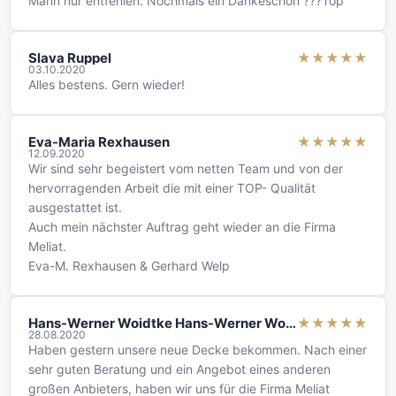
Mann nur entfehlen. Nochmals ein Dankeschön ???Top
Slava Ruppel
★
★
★
★
★
03.10.2020
Alles bestens. Gern wieder!
Eva-Maria Rexhausen
★
★
★
★
★
12.09.2020
Wir sind sehr begeistert vom netten Team und von der
hervorragenden Arbeit die mit einer TOP- Qualität
ausgestattet ist.
Auch mein nächster Auftrag geht wieder an die Firma
Meliat.
Eva-M. Rexhausen & Gerhard Welp
Hans-Werner Woidtke Hans-Werner Woidtke
★
★
★
★
★
28.08.2020
Haben gestern unsere neue Decke bekommen. Nach einer
sehr guten Beratung und ein Angebot eines anderen
großen Anbieters, haben wir uns für die Firma Meliat