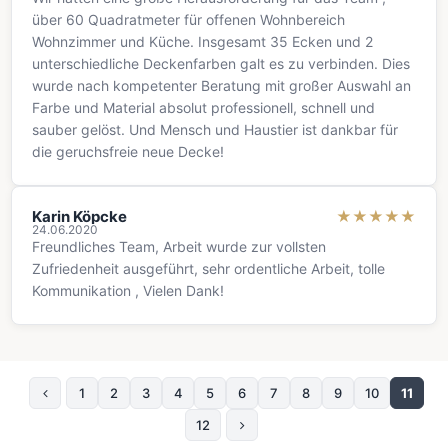
über 60 Quadratmeter für offenen Wohnbereich
Wohnzimmer und Küche. Insgesamt 35 Ecken und 2
unterschiedliche Deckenfarben galt es zu verbinden. Dies
wurde nach kompetenter Beratung mit großer Auswahl an
Farbe und Material absolut professionell, schnell und
sauber gelöst. Und Mensch und Haustier ist dankbar für
die geruchsfreie neue Decke!
Karin Köpcke
★
★
★
★
★
24.06.2020
Freundliches Team, Arbeit wurde zur vollsten
Zufriedenheit ausgeführt, sehr ordentliche Arbeit, tolle
Kommunikation , Vielen Dank!
1
2
3
4
5
6
7
8
9
10
11
Предыдущая страница
12
Следующая страница